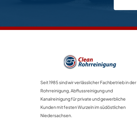
Seit 1985 sind wir verlässlicher Fachbetrieb in der
Rohrreinigung, Abflussreinigung und
Kanalreinigung für private und gewerbliche
Kunden mit festen Wurzeln im südöstlichen
Niedersachsen.