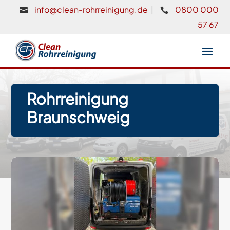
info@clean-rohrreinigung.de
|
0800 000


57 67
Rohrreinigung
Braunschweig